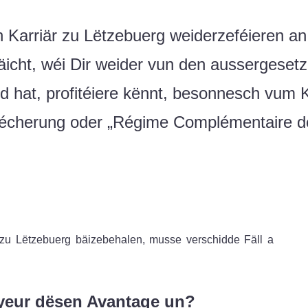
ch Karriär zu Lëtzebuerg weiderzeféieren an 
icht, wéi Dir weider vun den aussergesetzl
hat, profitéiere kënnt, besonnesch vum Kon
écherung oder „Régime Complémentaire de
zu Lëtzebuerg bäizebehalen, musse verschidde Fäll a
oyeur dësen Avantage un?