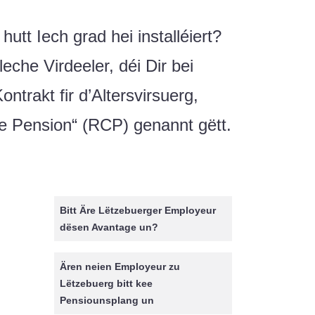
hutt Iech grad hei installéiert?
eche Virdeeler, déi Dir bei
trakt fir d’Altersvirsuerg,
 Pension“ (RCP) genannt gëtt.
Bitt Äre Lëtzebuerger Employeur
dësen Avantage un?
Ären neien Employeur zu
Lëtzebuerg bitt kee
Pensiounsplang un