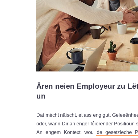
Ären neien Employeur zu Lë
un
Dat mécht näischt, et ass eng gutt Geleeënhe
oder, wann Dir an enger féierender Positioun 
An engem Kontext, wou
de gesetzleche P