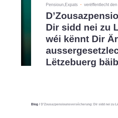
Pensioun,Expats
・
verëffentlecht de
D’Zousazpensi
Dir sidd nei zu 
wéi kënnt Dir Är
aussergesetzlec
Lëtzebuerg bäi
Blog
/
D’Zousazpensiounsversécherung: Dir sidd nei zu Lë