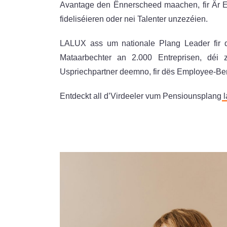
Avantage den Ënnerscheed maachen, fir Är Ek
fideliséieren oder nei Talenter unzezéien.
LALUX ass um nationale Plang Leader fir d
Mataarbechter an 2.000 Entreprisen, déi z
Uspriechpartner deemno, fir dës Employee-Be
Entdeckt all d’Virdeeler vum Pensiounsplang
l