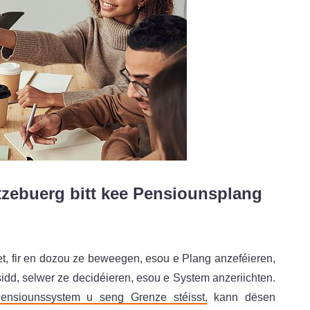
tzebuerg bitt kee Pensiounsplang
et, fir en dozou ze beweegen, esou e Plang anzeféieren,
sidd, selwer ze decidéieren, esou e System anzeriichten.
ensiounssystem u seng Grenze stéisst
, kann dësen