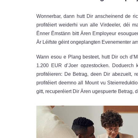
Wonnerbar, dann hutt Dir anscheinend de ric
profitéiert weiderhi vun alle Virdeeler, dé
Ënner Ëmstänn bitt Ären Employeur esouguer St
Är Léifste géint ongeplangten Evenementer a
Wann esou e Plang besteet, hutt Dir och d’M
1.200 EUR d’Joer opzestocken. Doduerch kën
profitéieren: De Betrag, deen Dir abezuelt, r
profitéiert deemno all Mount vu Steierreduk
gitt, recuperéiert Dir Ären ugespuerte Betrag, 