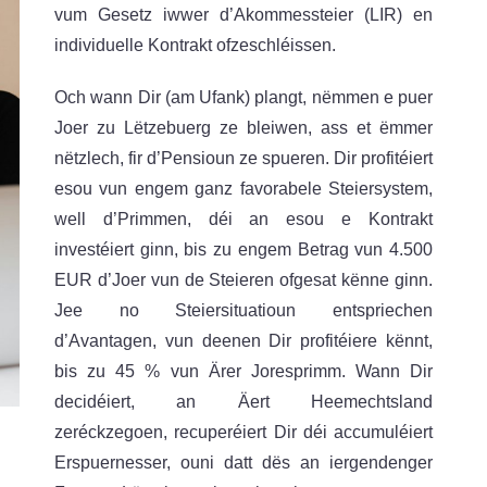
vum Gesetz iwwer d’Akommessteier (LIR) en
individuelle Kontrakt ofzeschléissen.
Och wann Dir (am Ufank) plangt, nëmmen e puer
Joer zu Lëtzebuerg ze bleiwen, ass et ëmmer
nëtzlech, fir d’Pensioun ze spueren. Dir profitéiert
esou vun engem ganz favorabele Steiersystem,
well d’Primmen, déi an esou e Kontrakt
investéiert ginn, bis zu engem Betrag vun 4.500
EUR d’Joer vun de Steieren ofgesat kënne ginn.
Jee no Steiersituatioun entspriechen
d’Avantagen, vun deenen Dir profitéiere kënnt,
bis zu 45 % vun Ärer Joresprimm. Wann Dir
decidéiert, an Äert Heemechtsland
zeréckzegoen, recuperéiert Dir déi accumuléiert
Erspuernesser, ouni datt dës an iergendenger