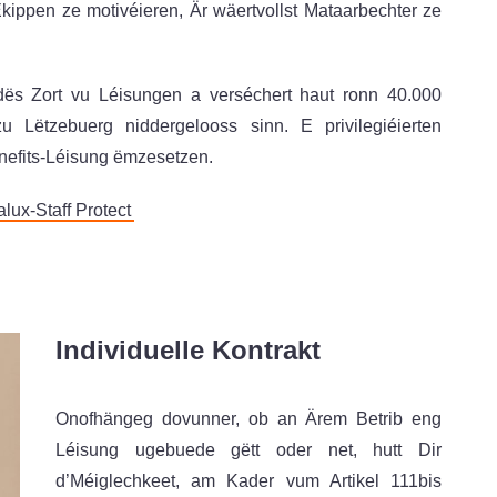
ippen ze motivéieren, Är wäertvollst Mataarbechter ze
ës Zort vu Léisungen a verséchert haut ronn 40.000
u Lëtzebuerg niddergelooss sinn. E privilegiéierten
nefits-Léisung ëmzesetzen.
alux-Staff Protect
Individuelle Kontrakt
Onofhängeg dovunner, ob an Ärem Betrib eng
Léisung ugebuede gëtt oder net, hutt Dir
d’Méiglechkeet, am Kader vum Artikel 111bis