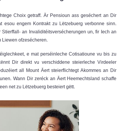
htege Choix getraff. Är Pensioun ass geséchert an Dir
i mat esou engem Kontrakt zu Lëtzebuerg verbonne sinn.
ierffall- an Invaliditéitsversécherungen un, fir Iech an
m Liewen ofzesécheren.
éiglechkeet, e mat perséinleche Cotisatioune vu bis zu
nt Dir direkt vu verschiddene steierleche Virdeeler
eduzéiert all Mount Äert steierflichtegt Akommes an Dir
tiounen. Wann Dir zeréck an Äert Heemechtsland schaffe
deen net zu Lëtzebuerg besteiert gëtt.