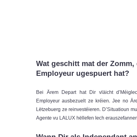
Wat geschitt mat der Zomm, d
Employeur ugespuert hat?
Bei Ärem Depart hat Dir vläicht d’Méigle
Employeur ausbezuelt ze kréien. Jee no Ärer
Lëtzebuerg ze reinvestéieren. D’Situatioun mus
Agente vu LALUX hëllefen Iech erauszefannen,
Wann Dir als Independant a