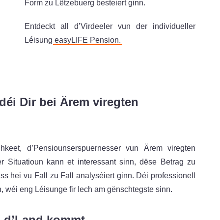
Form zu Lëtzebuerg besteiert ginn.
Entdeckt all d’Virdeeler vun der individueller
Léisung
easyLIFE Pension.
éi Dir bei Ärem viregten
chkeet, d’Pensiounserspuernesser vun Ärem viregten
 Situatioun kann et interessant sinn, dëse Betrag zu
s hei vu Fall zu Fall analyséiert ginn. Déi professionell
 wéi eng Léisunge fir Iech am gënschtegste sinn.
n d’Land kommt