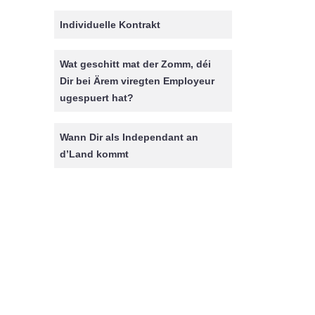
Individuelle Kontrakt
Wat geschitt mat der Zomm, déi
Dir bei Ärem viregten Employeur
ugespuert hat?
Wann Dir als Independant an
d’Land kommt