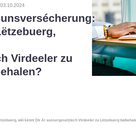
n 03.10.2024
ounsversécherung:
Lëtzebuerg,
h Virdeeler zu
behalen?
tzebuerg, wéi kënnt Dir Är aussergesetzlech Virdeeler zu Lëtzebuerg bäibehal