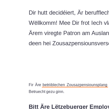
Dir hutt decidéiert, Är beruffle
Wëllkomm! Mee Dir frot Iech vlä
Ärem viregte Patron am Ausland 
deen hei Zousazpensiounsvers
Fir Äre
betriiblechen Zousazpensiounsplang
Betruecht gezu ginn.
Bitt Äre Lëtzebuerger Empl