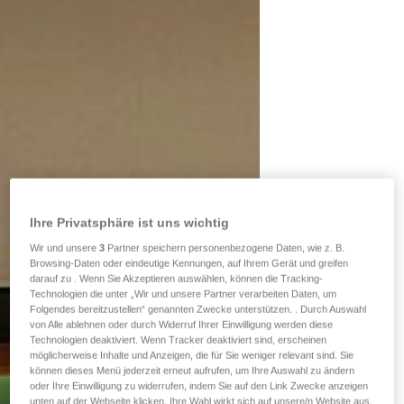
Ihre Privatsphäre ist uns wichtig
Wir und unsere
3
Partner speichern personenbezogene Daten, wie z. B.
Browsing-Daten oder eindeutige Kennungen, auf Ihrem Gerät und greifen
darauf zu . Wenn Sie Akzeptieren auswählen, können die Tracking-
Technologien die unter „Wir und unsere Partner verarbeiten Daten, um
Folgendes bereitzustellen“ genannten Zwecke unterstützen. . Durch Auswahl
von Alle ablehnen oder durch Widerruf Ihrer Einwilligung werden diese
Technologien deaktiviert. Wenn Tracker deaktiviert sind, erscheinen
möglicherweise Inhalte und Anzeigen, die für Sie weniger relevant sind. Sie
können dieses Menü jederzeit erneut aufrufen, um Ihre Auswahl zu ändern
oder Ihre Einwilligung zu widerrufen, indem Sie auf den Link Zwecke anzeigen
unten auf der Webseite klicken. Ihre Wahl wirkt sich auf unsere/n Website aus.