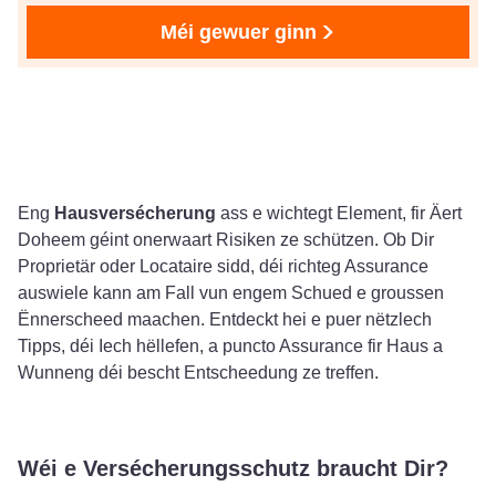
Méi gewuer ginn
Eng
Hausversécherung
ass e wichtegt Element, fir Äert
Doheem géint onerwaart Risiken ze schützen. Ob Dir
Proprietär oder Locataire sidd, déi richteg Assurance
auswiele kann am Fall vun engem Schued e groussen
Ënnerscheed maachen. Entdeckt hei e puer nëtzlech
Tipps, déi Iech hëllefen, a puncto Assurance fir Haus a
Wunneng déi bescht Entscheedung ze treffen.
Wéi e Versécherungsschutz braucht Dir?