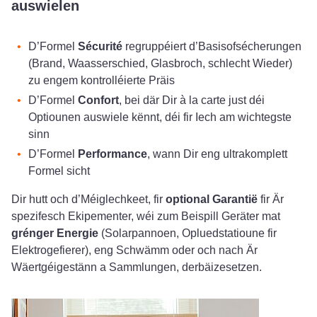
auswielen
D’Formel
Sécurité
regruppéiert d’Basisofsécherungen
(Brand, Waasserschied, Glasbroch, schlecht Wieder)
zu engem kontrolléierte Präis
D’Formel
Confort
, bei där Dir à la carte just déi
Optiounen auswiele kënnt, déi fir Iech am wichtegste
sinn
D’Formel
Performance
, wann Dir eng ultrakomplett
Formel sicht
Dir hutt och d’Méiglechkeet, fir
optional Garantië
fir Är
spezifesch Ekipementer, wéi zum Beispill Geräter mat
grénger Energie
(Solarpannoen, Opluedstatioune fir
Elektrogefierer), eng Schwämm oder och nach Är
Wäertgéigestänn a Sammlungen, derbäizesetzen.