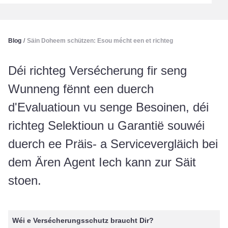
Blog
/
Säin Doheem schützen: Esou mécht een et richteg
Déi richteg Versécherung fir seng
Wunneng fënnt een duerch
d'Evaluatioun vu senge Besoinen, déi
richteg Selektioun u Garantië souwéi
duerch ee Präis- a Servicevergläich bei
dem Ären Agent Iech kann zur Säit
stoen.
Wéi e Versécherungsschutz braucht Dir?