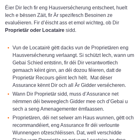
Éier Dir Iech fir eng Hausversécherung entscheet, huelt
Iech e bëssen Zäit, fir Är spezifesch Besoinen ze
evaluéieren. Fir d’éischt ass et emol wichteg, ob Dir
Proprietär oder Locataire
sidd.
Vun de Locatairë gëtt dacks vun de Proprietären eng
Hausversécherung verlaangt. Si schützt Iech, wann um
Gebai Schied entstinn, fir déi Dir verantwortlech
gemaach kéint ginn, an déi dozou féieren, datt de
Proprietär Recours géint Iech hëlt. Mat dëser
Assurance kënnt Dir och all Är Gidder versécheren.
Wann Dir Proprietär sidd, muss d’Assurance net
nëmmen déi beweeglech Gidder mee och d’Gebai u
sech a seng Amenagementer ëmfaassen.
Proprietären, déi net selwer am Haus wunnen, gëtt och
recommandéiert, eng Assurance fir déi verlounte
Wunnengen ofzeschléissen. Dat, well verschidde