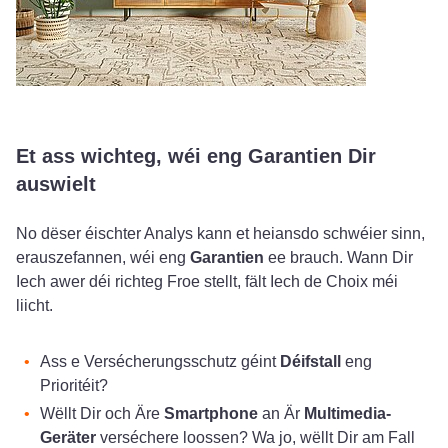
Et ass wichteg, wéi eng Garantien Dir
auswielt
No dëser éischter Analys kann et heiansdo schwéier sinn,
erauszefannen, wéi eng
Garantien
ee brauch. Wann Dir
Iech awer déi richteg Froe stellt, fält Iech de Choix méi
liicht.
Ass e Versécherungsschutz géint
Déifstall
eng
Prioritéit?
Wëllt Dir och Äre
Smartphone
an Är
Multimedia-
Geräter
verséchere loossen? Wa jo, wëllt Dir am Fall