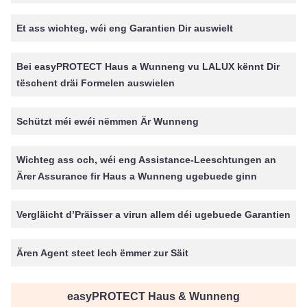
Et ass wichteg, wéi eng Garantien Dir auswielt
Bei easyPROTECT Haus a Wunneng vu LALUX kënnt Dir
tëschent dräi Formelen auswielen
Schützt méi ewéi nëmmen Är Wunneng
Wichteg ass och, wéi eng Assistance-Leeschtungen an
Ärer Assurance fir Haus a Wunneng ugebuede ginn
Vergläicht d’Präisser a virun allem déi ugebuede Garantien
Ären Agent steet Iech ëmmer zur Säit
easyPROTECT Haus & Wunneng