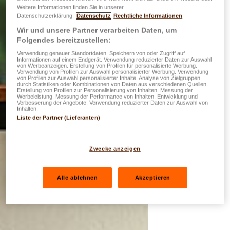
Weitere Informationen finden Sie in unserer
Datenschutzerklärung.
Datenschutz
Rechtliche Informationen
Wir und unsere Partner verarbeiten Daten, um
Folgendes bereitzustellen:
Verwendung genauer Standortdaten. Speichern von oder Zugriff auf
Informationen auf einem Endgerät. Verwendung reduzierter Daten zur Auswahl
von Werbeanzeigen. Erstellung von Profilen für personalisierte Werbung.
Verwendung von Profilen zur Auswahl personalisierter Werbung. Verwendung
von Profilen zur Auswahl personalisierter Inhalte. Analyse von Zielgruppen
durch Statistiken oder Kombinationen von Daten aus verschiedenen Quellen.
Erstellung von Profilen zur Personalisierung von Inhalten. Messung der
Werbeleistung. Messung der Performance von Inhalten. Entwicklung und
Verbesserung der Angebote. Verwendung reduzierter Daten zur Auswahl von
Inhalten.
Liste der Partner (Lieferanten)
Zwecke anzeigen
Alle ablehnen
Akzeptieren