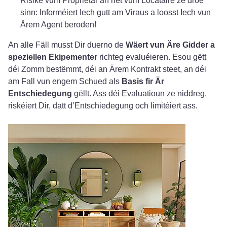
Risike vum Proprietär an net vum Locataire ze droe
sinn: Informéiert Iech gutt am Viraus a loosst Iech vun
Ärem Agent beroden!
An alle Fäll musst Dir duerno de
Wäert vun Äre Gidder a
speziellen Ekipementer
richteg evaluéieren. Esou gëtt
déi Zomm bestëmmt, déi an Ärem Kontrakt steet, an déi
am Fall vun engem Schued als
Basis fir Är
Entschiedegung
gëllt. Ass déi Evaluatioun ze niddreg,
riskéiert Dir, datt d’Entschiedegung och limitéiert ass.