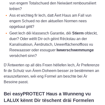
vun engem Totalschued den Neiwäert rembourséiert
kréien?
Ass et wichteg fir Iech, datt Äert Haus am Fall vun
engem Schued no den aktuellen Normen nees
opgebaut gëtt?
Geet Iech déi klassesch Garantie, déi
Stierm
ofdeckt,
duer? Oder wëllt Dir och géint Réckstau an der
Kanalisatioun, Äerdrutsch, Uewerflächenoffloss vu
Reewaasser oder esouguer
Iwwerschwemmunge
verséchert sinn?
D’Äntwerten op all dës Froen hëllefen Iech, Är Preferenze
fir de Schutz vun Ärem Doheem besser ze bestëmmen an
erauszefannen, wéi eng Formel am beschte bei Är
Besoine passt.
Bei easyPROTECT Haus a Wunneng vu
LALUX kënnt Dir tëschent dräi Formelen