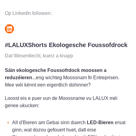
Op LinkedIn followen:
#LALUXShorts Ekologesche Foussofdrock
Dat Wesentlecht, kuerz a knapp
Säin ekologesche Foussofrdock moossen a
reduzéieren
...eng wichteg Moossnam fir Entreprisen.
Mee wéi kënnt een eigentlich dohinner?
Loosst eis e puer vun de Moossname vu LALUX méi
genee ukucken:
All d'Bieren am Gebai sinn duerch
LED-Bieren
ersat
ginn, wat dozou gefouert huet, datt eise