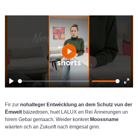
Play
Play
Ente
fulls
Fir zur
nohalteger Entwécklung an dem Schutz vun der
Ëmwelt
bäizedroen, huet LALUX en Rei Ännerungen un
hirem Gebai gemaach. Weider konkret
Moossname
wäerten och an Zukunft nach ëmgesat ginn.