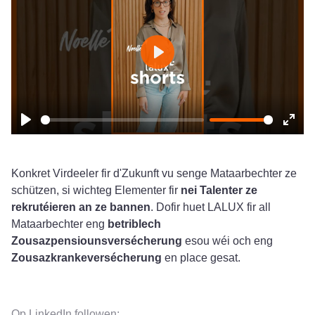
Play
Play
Ente
fulls
Konkret Virdeeler fir d'Zukunft vu senge Mataarbechter ze
schützen, si wichteg Elementer fir
nei Talenter ze
rekrutéieren an ze bannen
. Dofir huet LALUX fir all
Mataarbechter eng
betriblech
Zousazpensiounsversécherung
esou wéi och eng
Zousazkrankeversécherung
en place gesat.
Op LinkedIn followen: