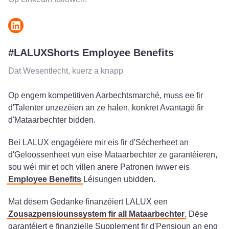
#LALUXShorts Employee Benefits
Dat Wesentlecht, kuerz a knapp
Op engem kompetitiven Aarbechtsmarché, muss ee fir
d'Talenter unzezéien an ze halen, konkret Avantagë fir
d'Mataarbechter bidden.
Bei LALUX engagéiere mir eis fir d'Sécherheet an
d'Geloossenheet vun eise Mataarbechter ze garantéieren,
sou wéi mir et och villen anere Patronen iwwer eis
Employee Benefits
Léisungen ubidden.
Mat dësem Gedanke finanzéiert LALUX een
Zousazpensiounssystem fir all Mataarbechter
. Dëse
garantéiert e finanzielle Supplement fir d'Pensioun an eng