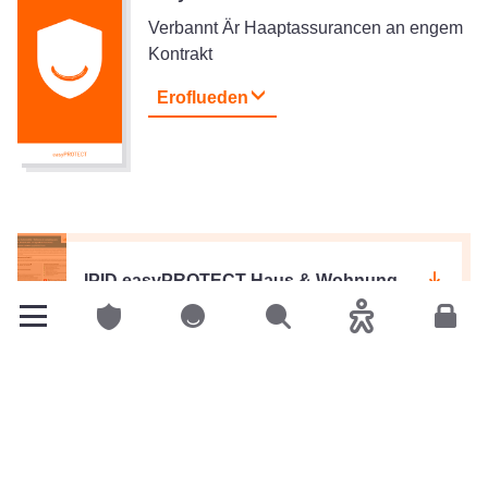
Verbannt Är Haaptassurancen an engem
Kontrakt
Eroflueden
IPID easyPROTECT Haus & Wohnung
Privatclienten
Privatclienten
Sichen
Accessibilitéit
Espac
Weider interessant Produiten
easyPROTECT Haus a Wunneng