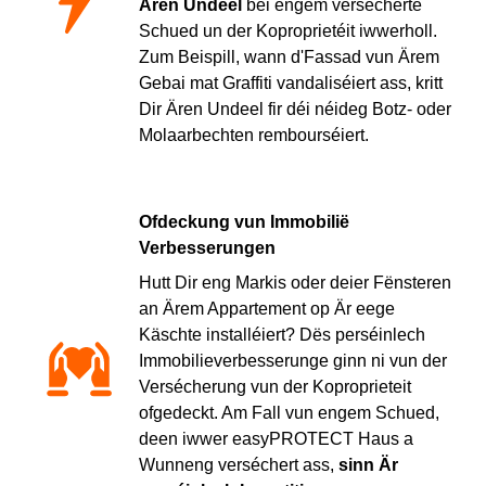
Ären Undeel
bei engem versécherte
Schued un der Koproprietéit iwwerholl.
Zum Beispill, wann d'Fassad vun Ärem
Gebai mat Graffiti vandaliséiert ass, kritt
Dir Ären Undeel fir déi néideg Botz- oder
Molaarbechten rembourséiert.
Ofdeckung vun Immobilië
Verbesserungen
Hutt Dir eng Markis oder deier Fënsteren
an Ärem Appartement op Är eege
Käschte installéiert? Dës perséinlech
Immobilieverbesserunge ginn ni vun der
Versécherung vun der Koproprieteit
ofgedeckt. Am Fall vun engem Schued,
deen iwwer easyPROTECT Haus a
Wunneng verséchert ass,
sinn Är