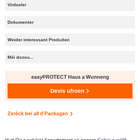
Virdeeler
Dokumenter
Weider interessant Produiten
Méi dozou...
easyPROTECT Haus a Wunneng
Devis ufroen
Zeréck bei all d'Packagen