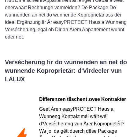
Hutt Dir e schéint Appartement an engem Gebai a wëllt
onerwaart Rechnunge vermeiden? De Package Do
wunnenden an net do wunnende Koproprietär ass déi
ideal Ergänzung fir Är easyPROTECT Haus a Wunneng
Versécherung, egal ob Dir an Ärem Appartement wunnt
oder net.
Versécherung fir do wunnenden an net do
wunnende Koproprietär: d'Virdeeler vun
LALUX
Differenzen tëschent zwee Kontrakter
Geet Ären easyPROTECT Haus a
Wunneng Kontrakt méi wäit wéi
d'Versécherung vun Ärer Koproprietéit?
Wa jo, da gëtt duerch dëse Package