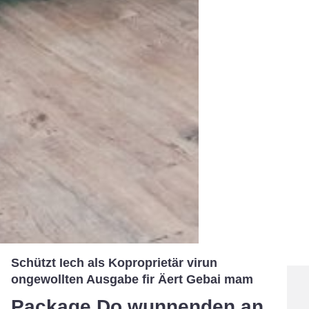
Schützt Iech als Koproprietär virun
ongewollten Ausgabe fir Äert Gebai mam
Package Do wunnenden an